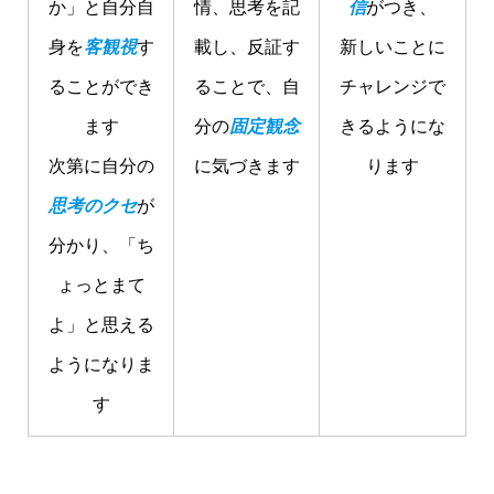
か」と自分自
情、思考を記
信
がつき、
身を
客観視
す
載し、反証す
新しいことに
ることができ
ることで、自
チャレンジで
ます
分の
固定観念
きるようにな
次第に自分の
に気づきます
ります
思考のクセ
が
分かり、「ち
ょっとまて
よ」と思える
ようになりま
す