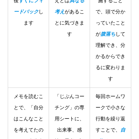
後
すぐにフィ
えとは
異なる
施すること
ードバック
し
考え
があるこ
で、頭で分か
ます
とに気づきま
っていたこと
す
が
腹落ち
して
理解でき、分
かるからでき
るに変わりま
す
メモを読むこ
「じぶんコー
毎回ホームワ
とで、「自分
チング」の専
ークで小さな
はこんなこと
用シートに、
行動を繰り返
を考えてたの
出来事、感
すことで、
自