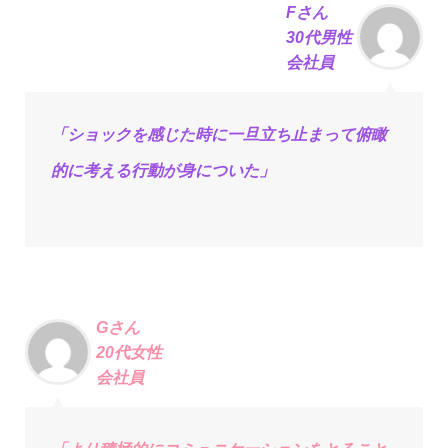
Fさん
30代男性
会社員
「ショックを感じた時に⼀旦⽴ち⽌まって俯瞰
的に考える⾏動が⾝についた」
Gさん
20代女性
会社員