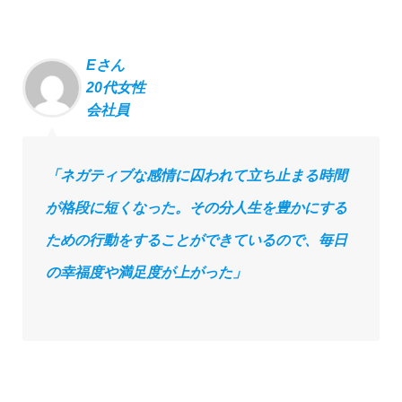
Eさん
20代女性
会社員
「ネガティブな感情に囚われて⽴ち⽌まる時間
が格段に短くなった。その分⼈⽣を豊かにする
ための⾏動をすることができているので、毎⽇
の幸福度や満⾜度が上がった」