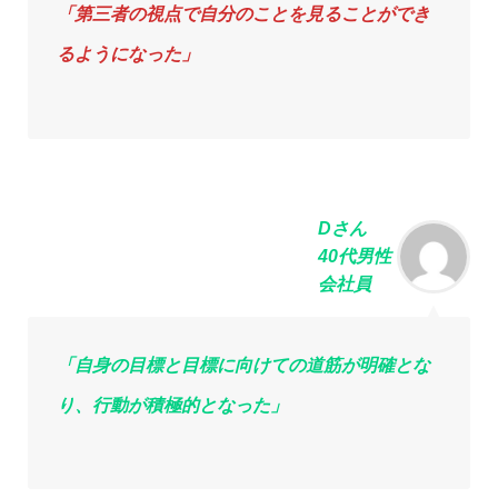
「第三者の視点で⾃分のことを⾒ることができ
るようになった」
Dさん
40代男性
会社員
「⾃⾝の⽬標と⽬標に向けての道筋が明確とな
り、⾏動が積極的となった」