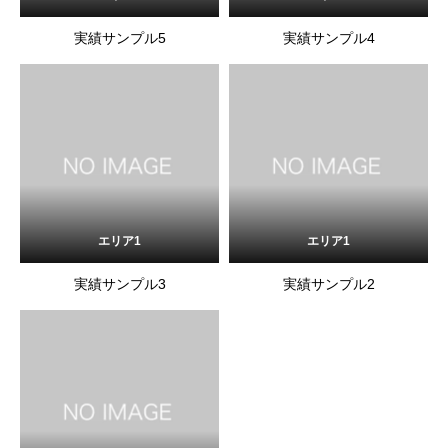
実績サンプル5
実績サンプル4
エリア1
エリア1
実績サンプル3
実績サンプル2