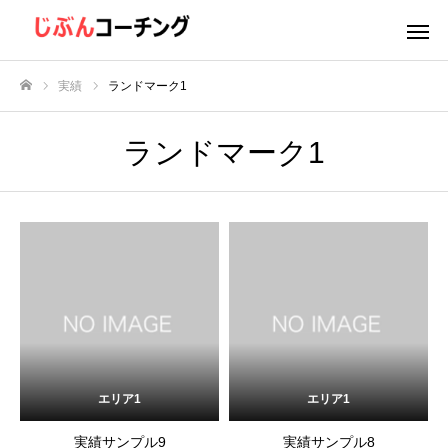
実績
ランドマーク1
ホーム
ランドマーク1
エリア1
エリア1
実績サンプル9
実績サンプル8