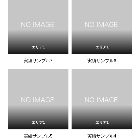
エリア1
エリア1
実績サンプル7
実績サンプル6
エリア1
エリア1
実績サンプル5
実績サンプル4