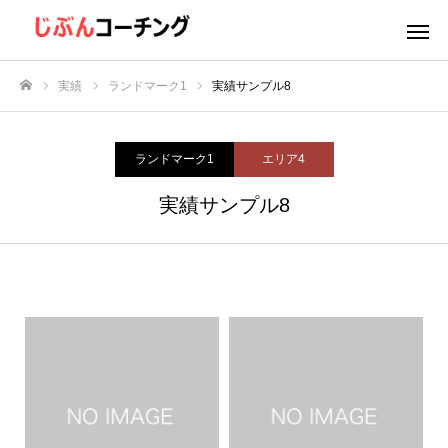
実績
ランドマーク1
実績サンプル8
ホーム
ランドマーク1
エリア4
実績サンプル8