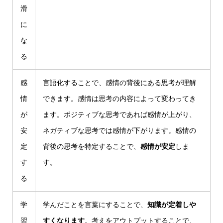
滑
に
な
る
感
言語化することで、感情の背後にある思考が理解
情
できます。感情は思考の内容によって変わってき
が
ます。ポジティブな思考であれば感情が上がり、
安
ネガティブな思考では感情が下がります。感情の
定
背後の思考を特定することで、
感情が安定
しま
す
す。
る
学
学んだことを言葉にすることで、
知識が定着しや
習
すくなります
。考えをアウトプットすることで、