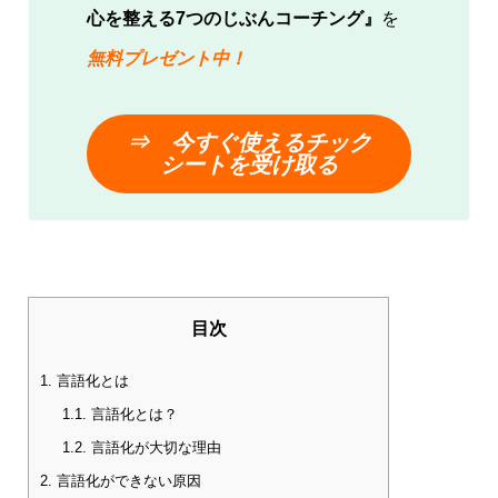
心を整える7つのじぶんコーチング』
を
無料プレゼント中！
⇒ 今
すぐ使える
チック
シートを受け取る
目次
1.
言語化とは
1.1.
言語化とは？
1.2.
言語化が大切な理由
2.
言語化ができない原因