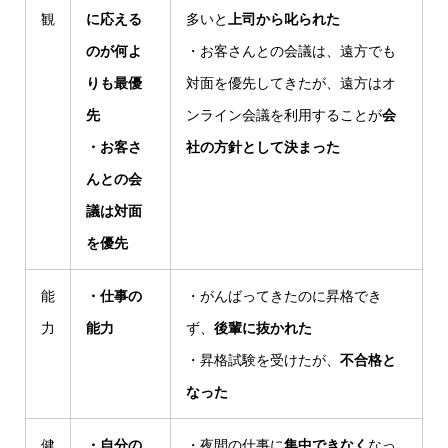
観
に応える
多いと
上司から叱られた
のが何よ
・お客さんとの会議は、遠方でも
りも最優
対面を優先してきたが、遠方はオ
先
ンライン会議を利用することが
会
・お客さ
社の方針として決まった
んとの会
議は対面
を優先
能
・仕事の
・がんばってきたのに昇格でき
力
能力
ず、
後輩に抜かれた
・昇格試験を受けたが、
不合格と
なった
健
・自分の
・夜間の仕事に
集中できなく
なっ