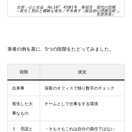
出所：
心と社会 No.147 43巻1号 巻頭言 現代の悲嘆
─長引く別れと曖昧な喪失／平木典子（統合的心理療法研
究所所長）
筆者の例を基に、5つの段階をたどってみました。
段階
状況
出来事
深夜のオフィスで独り数字のチェック
喪失した大
チームとして仕事をする環境
事なもの
１．否認と
・そもそもこれは自分の責任ではない