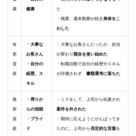
康
健康
た
・残業、週末勤務が続き
身体をこ
わした
有
・大事な
・大事なお客さんだったが、担当
形
お客さん
が変わり
競合を使い始めた
資
・自分の
・転職活動で自分の経歴やスキル
産
経歴、ス
が評価されず、
書類選考に落ちた
キル
無
・周りか
・ミスをして、上司から叱責され
形
らの信頼
案件を外された
資
・プライ
・期待に応えようとがんばってき
産
ド
たのに、上司から
否定的な言葉
を