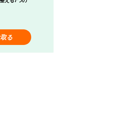
整える7つの
け取る