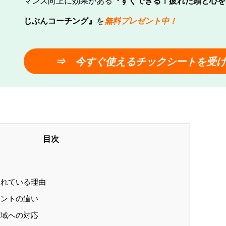
マンス向上に効果がある
『すぐできる！疲れた頭と心を
じぶんコーチング』
を
無料プレゼント中！
⇒ 今
すぐ使える
チックシートを受
目次
目されている理由
ントの違い
域への対応