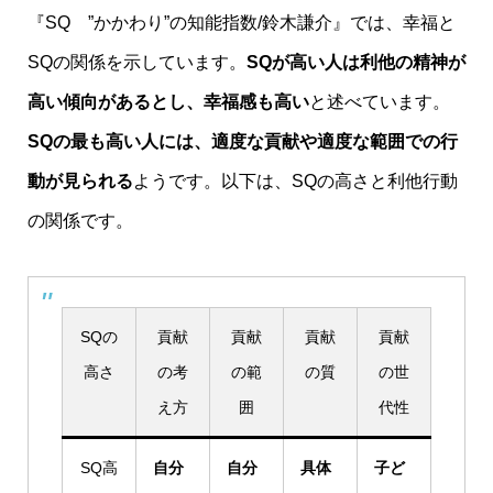
『SQ ”かかわり”の知能指数/鈴木謙介』では、幸福と
SQの関係を示しています。
SQが高い人は利他の精神が
高い傾向があるとし、幸福感も高い
と述べています。
SQの最も高い人には、適度な貢献や適度な範囲での行
動が見られる
ようです。以下は、SQの高さと利他行動
の関係です。
SQの
貢献
貢献
貢献
貢献
高さ
の考
の範
の質
の世
え方
囲
代性
SQ高
自分
自分
具体
子ど