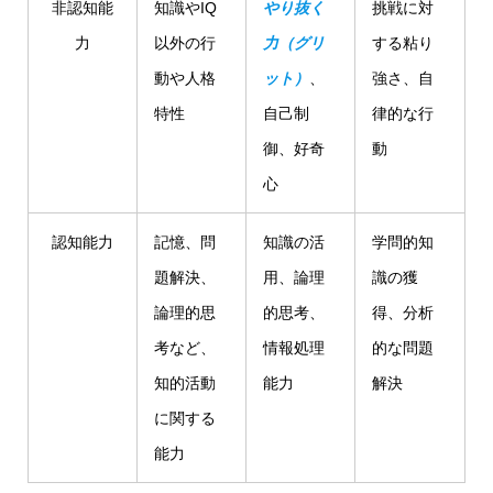
非認知能
知識やIQ
やり抜く
挑戦に対
力
以外の行
力（グリ
する粘り
動や人格
ット）
、
強さ、自
特性
自己制
律的な行
御、好奇
動
心
認知能力
記憶、問
知識の活
学問的知
題解決、
用、論理
識の獲
論理的思
的思考、
得、分析
考など、
情報処理
的な問題
知的活動
能力
解決
に関する
能力