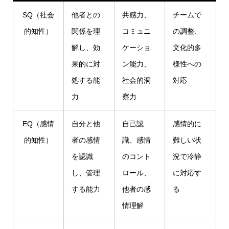
SQ（社会
他者との
共感力、
チームで
的知性）
関係を理
コミュニ
の調整、
解し、効
ケーショ
文化的多
果的に対
ン能力、
様性への
処する能
社会的洞
対応
力
察力
EQ（感情
自分と他
自己認
感情的に
的知性）
者の感情
識、感情
難しい状
を認識
のコント
況で冷静
し、管理
ロール、
に対応す
する能力
他者の感
る
情理解