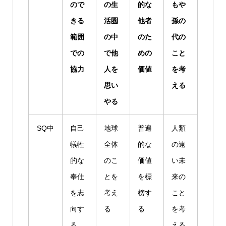
ので
の生
的な
もや
きる
活圏
他者
孫の
範囲
の中
のた
代の
での
で他
めの
こと
協力
人を
価値
を考
思い
える
やる
SQ中
自己
地球
普遍
人類
犠牲
全体
的な
の遠
的な
のこ
価値
い未
奉仕
とを
を標
来の
を志
考え
榜す
こと
向す
る
る
を考
る
える