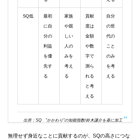
SQ低
最初
家族
貢献
自分
に自
や親
度は
の世
分の
しい
金額
代の
利益
人の
や数
こと
を優
みを
字で
のみ
先す
考え
測ら
を考
る
る
れる
える
と考
える
出所：SQ ”かかわり”の知能指数/鈴木謙介を基に加工
無理せず身近なことに貢献するのが、SQの高さにつな