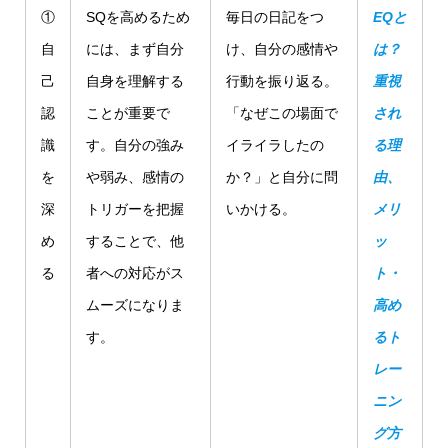
①
SQを高めるため
毎日の日記をつ
EQと
自
には、まず自分
け、自分の感情や
は？
己
自身を理解する
行動を振り返る。
重視
認
ことが重要で
「なぜこの場面で
され
識
す。自分の強み
イライラしたの
る理
を
や弱み、感情の
か？」と自分に問
由、
深
トリガーを把握
いかける。
メリ
め
することで、他
ッ
る
者への対応がス
ト・
ムーズになりま
高め
す。
るト
レー
ニン
グ方